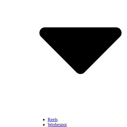
Reels
Werbespot