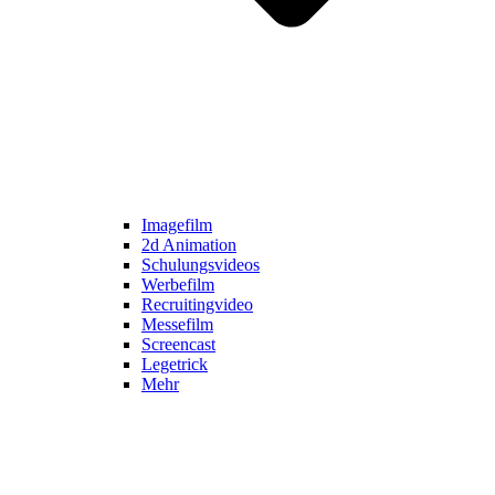
Imagefilm
2d Animation
Schulungsvideos
Werbefilm
Recruitingvideo
Messefilm
Screencast
Legetrick
Mehr