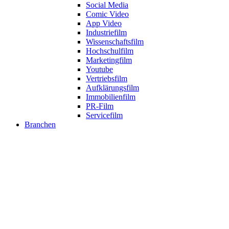
Social Media
Comic Video
App Video
Industriefilm
Wissenschaftsfilm
Hochschulfilm
Marketingfilm
Youtube
Vertriebsfilm
Aufklärungsfilm
Immobilienfilm
PR-Film
Servicefilm
Branchen