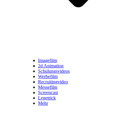
Imagefilm
2d Animation
Schulungsvideos
Werbefilm
Recruitingvideo
Messefilm
Screencast
Legetrick
Mehr