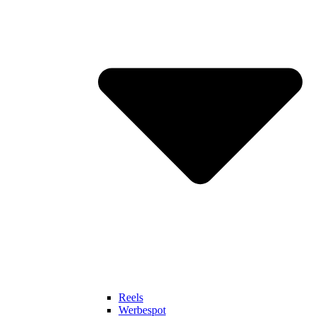
Reels
Werbespot