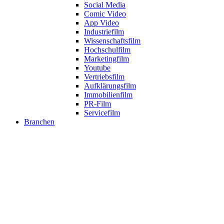
Social Media
Comic Video
App Video
Industriefilm
Wissenschaftsfilm
Hochschulfilm
Marketingfilm
Youtube
Vertriebsfilm
Aufklärungsfilm
Immobilienfilm
PR-Film
Servicefilm
Branchen