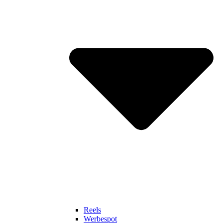
Reels
Werbespot