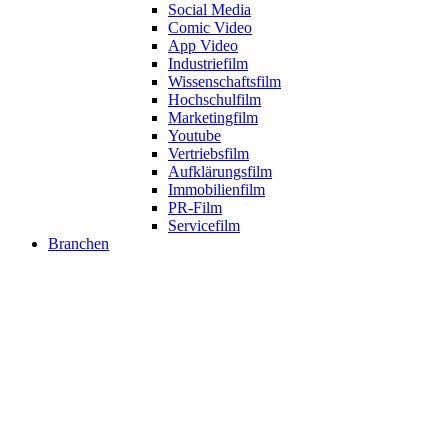
Social Media
Comic Video
App Video
Industriefilm
Wissenschaftsfilm
Hochschulfilm
Marketingfilm
Youtube
Vertriebsfilm
Aufklärungsfilm
Immobilienfilm
PR-Film
Servicefilm
Branchen