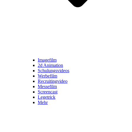
Imagefilm
2d Animation
Schulungsvideos
Werbefilm
Recruitingvideo
Messefilm
Screencast
Legetrick
Mehr