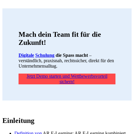
Mach dein Team fit für die
Zukunft!
Digitale
Schulung
die Spass macht
–
verständlich, praxisnah, rechtssicher, direkt für den
Unternehmensalltag.
Jetzt Demo starten und Wettbewerbsvorteil
sichern!
Einleitung
Definition
von
AR E-Learning: AR E-Learning kombiniert